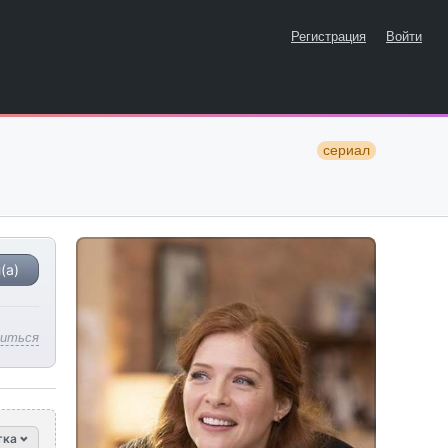
Регистрация
Войти
сериал
(а)
литься
тка