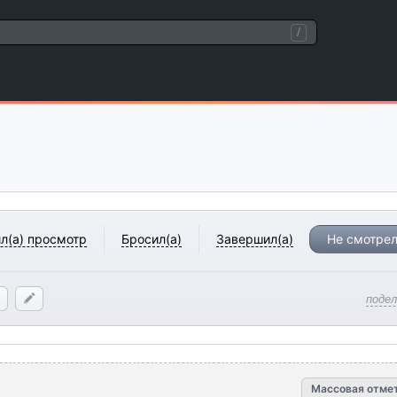
/
л(а) просмотр
Бросил(а)
Завершил(а)
Не смотрел
поде
Массовая отме