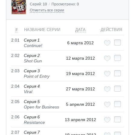
Серий:
10
/
Просмотрено:
0
Отметить все серии
#
НАЗВАНИЕ СЕРИИ
ДАТА
ДЕЙСТВИЯ
2.01
Серия 1
6 марта 2012
Continue!
2.02
Серия 2
12 марта 2012
Shot Gun
2.03
Серия 3
19 марта 2012
Point of Entry
2.04
Серия 4
27 марта 2012
Viral
2.05
Серия 5
5 апреля 2012
Open for Business
2.06
Серия 6
13 апреля 2012
Resistance
2.07
Серия 7
19 апреля 2012