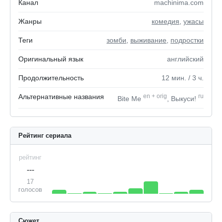
Канал
machinima.com
Жанры
комедия
,
ужасы
Теги
зомби
,
выживание
,
подростки
Оригинальный язык
английский
Продолжительность
12
мин.
/ 3
ч.
Альтернативные названия
en
+
orig
ru
Bite Me
, Выкуси!
Рейтинг сериала
рейтинг
---
17
голосов
Сюжет