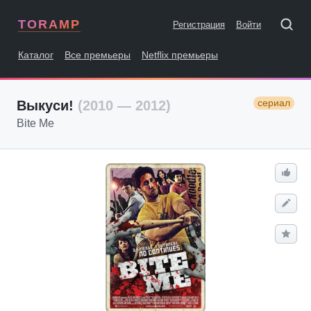
TORAMP
Регистрация
Войти
Каталог
Все премьеры
Netflix премьеры
сериал
Выкуси!
(2010 — 2012)
Bite Me