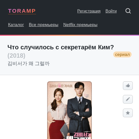
TORAMP
Регистрация
Войти
Каталог
Все премьеры
Netflix премьеры
Что случилось с секретарём Ким?
сериал
(2018)
김비서가 왜 그럴까