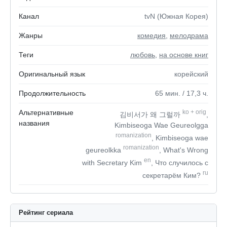
Канал
tvN (Южная Корея)
Жанры
комедия
,
мелодрама
Теги
любовь
,
на основе книг
Оригинальный язык
корейский
Продолжительность
65
мин.
/ 17,3
ч.
Альтернативные
ko
+
orig
김비서가 왜 그럴까
,
названия
Kimbiseoga Wae Geureolgga
romanization
, Kimbiseoga wae
romanization
geureolkka
, What's Wrong
en
with Secretary Kim
, Что случилось с
ru
секретарём Ким?
Рейтинг сериала