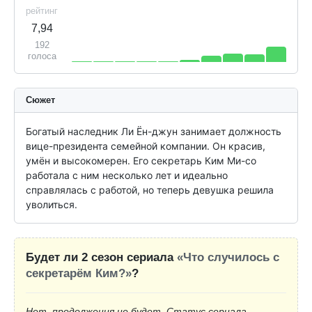
рейтинг
7,94
192
голоса
Сюжет
Богатый наследник Ли Ён-джун занимает должность 
вице-президента семейной компании. Он красив, 
умён и высокомерен. Его секретарь Ким Ми-со 
работала с ним несколько лет и идеально 
справлялась с работой, но теперь девушка решила 
уволиться.
Будет ли 2 сезон сериала
«Что случилось с
секретарём Ким?»
?
Нет, продолжения не будет. Статус сериала —