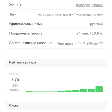
Жанры
комедия
,
драма
Теги
любовь
,
спорт
,
друзья / команда
,
семья
Оригинальный язык
русский
Продолжительность
24
мин.
/ 13,6
ч.
Альтернативные названия
ru
+
orig
en
Вне игры
, Offside
Рейтинг сериала
рейтинг
7,75
144
голоса
Сюжет