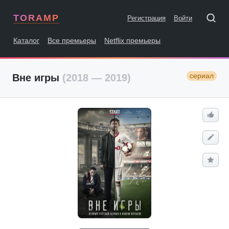
TORAMP
Регистрация
Войти
Каталог
Все премьеры
Netflix премьеры
сериал
Вне игры
(2018 — 2019)