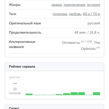
Жанры
драма
,
приключения
,
история
Теги
политика
,
любовь
,
60-е / 70-е
Оригинальный язык
русский
Продолжительность
48
мин.
/ 16,8
ч.
Альтернативные
ru
+
orig
Оптимисты
, The
названия
en
Optimists
Рейтинг сериала
рейтинг
---
29
голосов
Сюжет