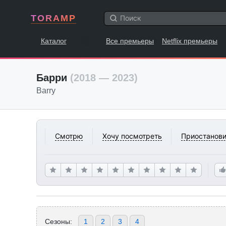
TORAMP
Каталог
Все премьеры
Netflix премьеры
Барри
(2018 — 2023)
Barry
Смотрю
Хочу посмотреть
Приостанови
Сезоны:
1
2
3
4