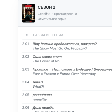
СЕЗОН 2
Серий:
8
/
Просмотрено:
0
Отметить все серии
#
НАЗВАНИЕ СЕРИИ
2.01
Шоу должно продолжаться, наверно?
The Show Must Go On, Probably?
2.02
Сила слова «нет
The Power of No
2.03
Прошлое = Настоящее x Будущее / Вчерашне
Past = Present x Future Over Yesterday
2.04
Что?!
What?!
2.05
ронни/лили
ronny/lily
2.06
Доля правды