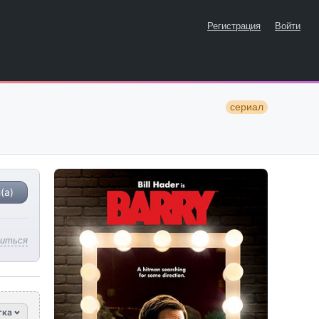
Регистрация
Войти
сериал
(а)
литься
тка