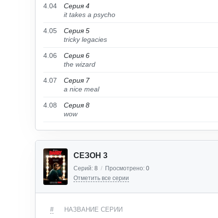
4.04
Серия 4
it takes a psycho
4.05
Серия 5
tricky legacies
4.06
Серия 6
the wizard
4.07
Серия 7
a nice meal
4.08
Серия 8
wow
СЕЗОН 3
Серий:
8
/
Просмотрено:
0
Отметить все серии
#
НАЗВАНИЕ СЕРИИ