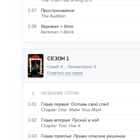
The Truth Has a Ring to It
2.07
Прослушивание
The Audition
2.08
беркман > блок
berkman > block
СЕЗОН 1
Серий:
8
/
Просмотрено:
0
Отметить все серии
#
НАЗВАНИЕ СЕРИИ
1.01
Глава первая: Оставь свой след
Chapter One: Make Your Mark
1.02
Глава вторая: Пускай в ход
Chapter Two: Use It
1.03
Глава третья: Прими опасное решение