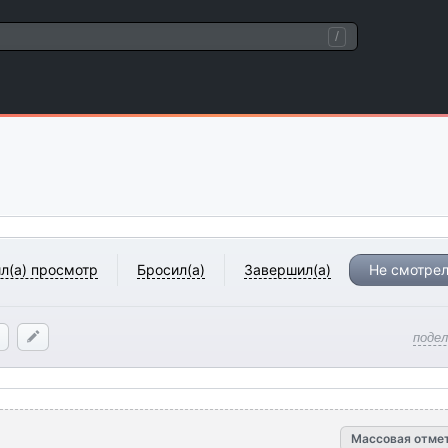
/
л(а) просмотр
Бросил(а)
Завершил(а)
Не смотрел
поде
Массовая отме