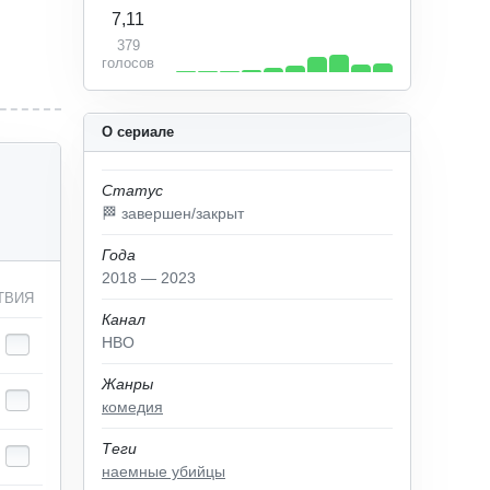
7,11
379
голосов
О сериале
Статус
🏁 завершен/закрыт
Года
2018 — 2023
ТВИЯ
Канал
HBO
Жанры
комедия
Теги
наемные убийцы