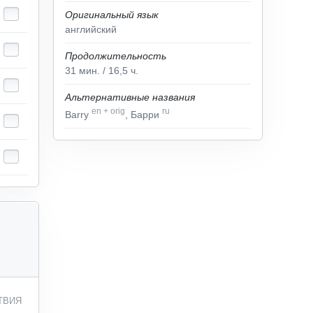
Оригинальный язык
английский
Продолжительность
31
мин.
/ 16,5
ч.
Альтернативные названия
en
+
orig
ru
Barry
, Барри
ТВИЯ