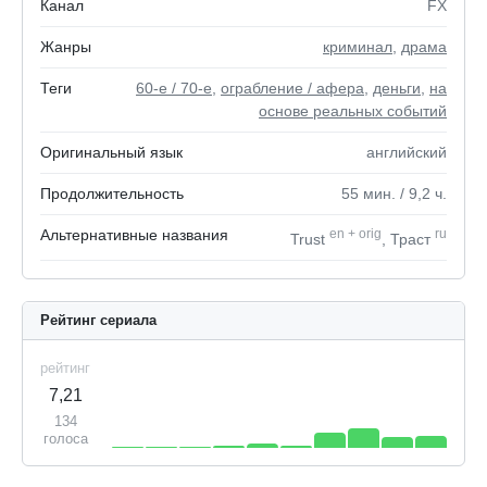
Канал
FX
Жанры
криминал
,
драма
Теги
60-е / 70-е
,
ограбление / афера
,
деньги
,
на
основе реальных событий
Оригинальный язык
английский
Продолжительность
55
мин.
/ 9,2
ч.
Альтернативные названия
en
+
orig
ru
Trust
, Траст
Рейтинг сериала
рейтинг
7,21
134
голоса