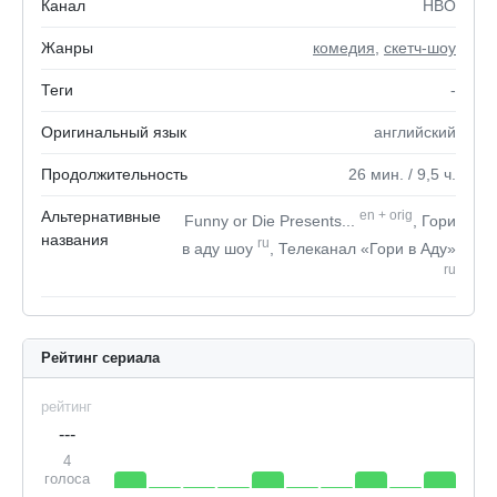
Канал
HBO
Жанры
комедия
,
скетч-шоу
Теги
-
Оригинальный язык
английский
Продолжительность
26
мин.
/ 9,5
ч.
Альтернативные
en
+
orig
Funny or Die Presents...
, Гори
названия
ru
в аду шоу
, Телеканал «Гори в Аду»
ru
Рейтинг сериала
рейтинг
---
4
голоса