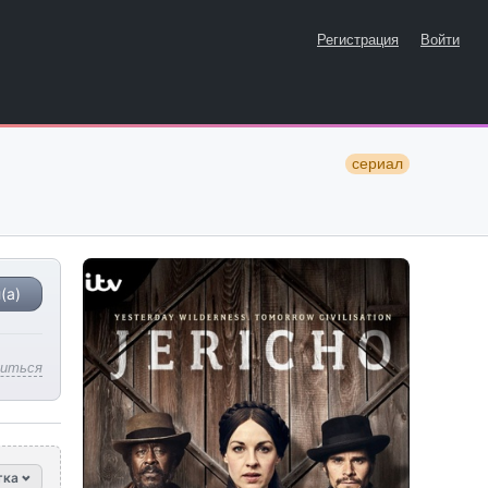
Регистрация
Войти
сериал
(а)
литься
тка