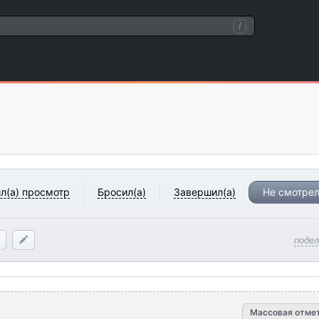
/
л(а) просмотр
Бросил(а)
Завершил(а)
Не смотрел
поде
Массовая отме