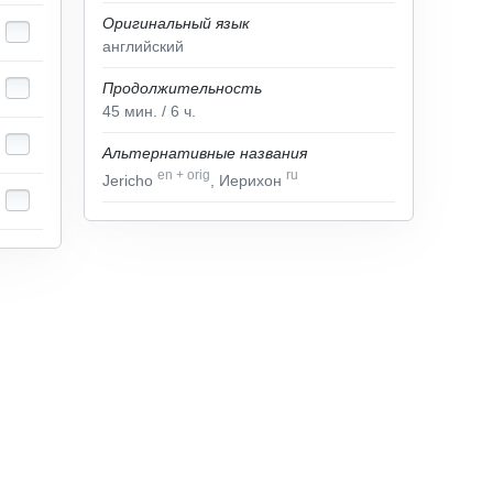
Оригинальный язык
английский
Продолжительность
45
мин.
/ 6
ч.
Альтернативные названия
en
+
orig
ru
Jericho
, Иерихон