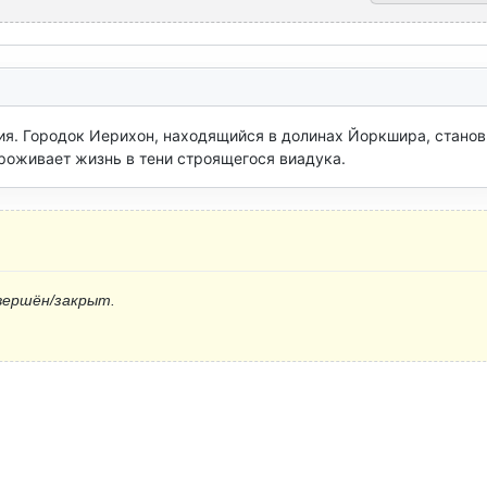
я. Городок Иерихон, находящийся в долинах Йоркшира, станови
роживает жизнь в тени строящегося виадука.
вершён/закрыт.