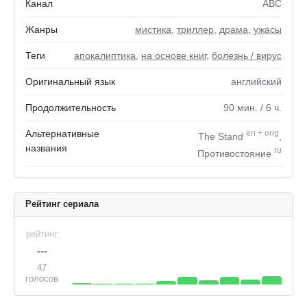
Канал
ABC
Жанры
мистика
,
триллер
,
драма
,
ужасы
Теги
апокалиптика
,
на основе книг
,
болезнь / вирус
Оригинальный язык
английский
Продолжительность
90
мин.
/ 6
ч.
Альтернативные
en
+
orig
The Stand
,
названия
ru
Противостояние
Рейтинг сериала
рейтинг
---
47
голосов