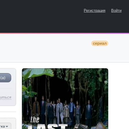
Регистрация
Войти
сериал
(а)
литься
тка