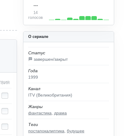
---
14
голосов
О сериале
Статус
🏁 завершен/закрыт
Года
1999
ТВИЯ
Канал
ITV (Великобритания)
Жанры
фантастика
,
драма
Теги
постапокалиптика
,
будущее