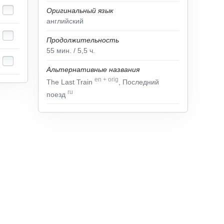
Оригинальный язык
английский
Продолжительность
55
мин.
/ 5,5
ч.
Альтернативные названия
en
+
orig
The Last Train
, Последний
ru
поезд