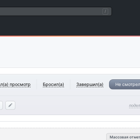
/
л(а) просмотр
Бросил(а)
Завершил(а)
Не смотрел
поде
Массовая отме