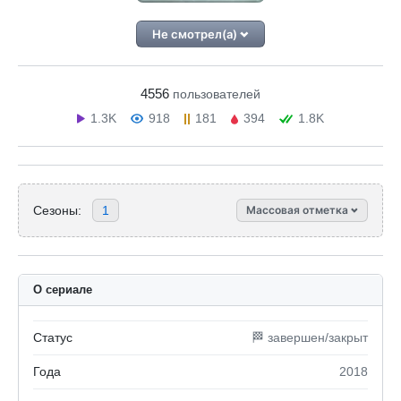
Не смотрел(а)
4556
пользователей
1.3K
918
181
394
1.8K
Сезоны:
1
Массовая отметка
О сериале
Статус
🏁 завершен/закрыт
Года
2018