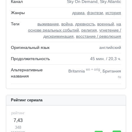
Канал
Sky On Demand, Sky Atlantic
Жанры
драма
,
фэнтези
,
история
Теги
выживание
,
война
,
древность
,
военный
,
на
основе реальных событий
,
религия
,
угнетение /
дискриминация
,
восстание / революция
Оригинальный язык
английский
Продолжительность
45
мин.
/ 20,3
ч.
Альтернативные
en
+
orig
Britannia
, Британия
названия
ru
Рейтинг сериала
рейтинг
7,43
348