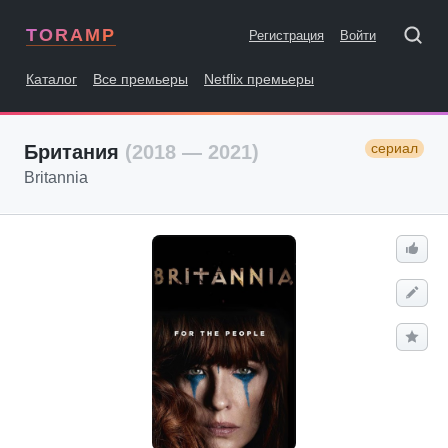
TORAMP
Регистрация
Войти
Каталог
Все премьеры
Netflix премьеры
сериал
Британия
(2018 — 2021)
Britannia