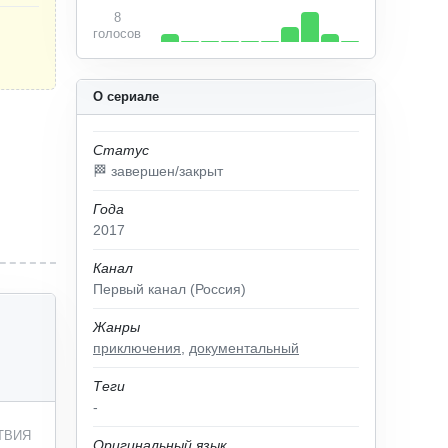
8
голосов
О сериале
Статус
🏁 завершен/закрыт
Года
2017
Канал
Первый канал (Россия)
Жанры
приключения
,
документальный
Теги
-
ТВИЯ
Оригинальный язык