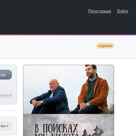
Регистрация
Войти
сериал
(а)
литься
тка