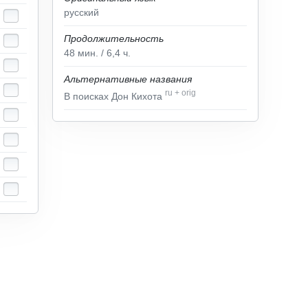
русский
Продолжительность
48
мин.
/ 6,4
ч.
Альтернативные названия
ru
+
orig
В поисках Дон Кихота