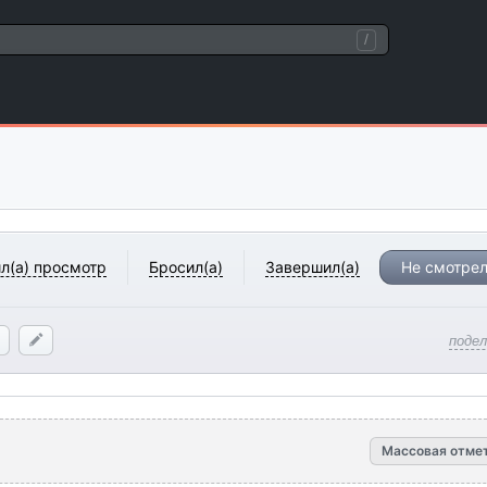
/
л(а) просмотр
Бросил(а)
Завершил(а)
Не смотрел
поде
Массовая отме