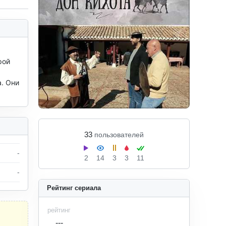
ой 
. Они 
33
пользователей
-
2
14
3
3
11
-
Рейтинг сериала
рейтинг
---