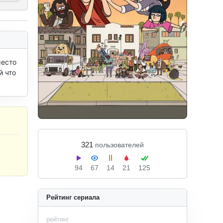
есто 
 что 
321
пользователей
94
67
14
21
125
Рейтинг сериала
рейтинг