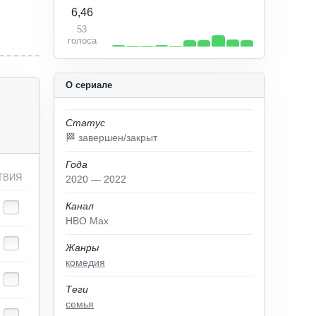
6,46
53
голоса
О сериале
Статус
🏁 завершен/закрыт
Года
ТВИЯ
2020 — 2022
Канал
HBO Max
Жанры
комедия
Теги
семья