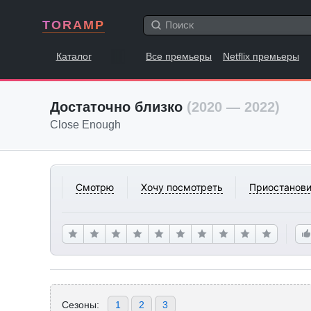
TORAMP
Каталог
Все премьеры
Netflix премьеры
Достаточно близко
(2020 — 2022)
Close Enough
Смотрю
Хочу посмотреть
Приостанови
Сезоны:
1
2
3