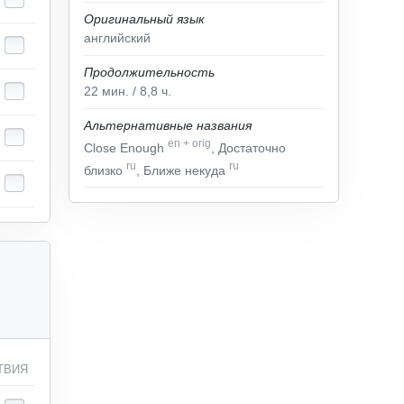
Оригинальный язык
английский
Продолжительность
22
мин.
/ 8,8
ч.
Альтернативные названия
en
+
orig
Close Enough
, Достаточно
ru
ru
близко
, Ближе некуда
ТВИЯ