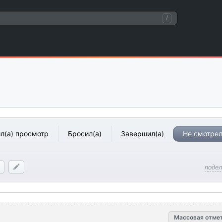
/
л(а) просмотр
Бросил(а)
Завершил(а)
Не смотрел
поде
Массовая отме