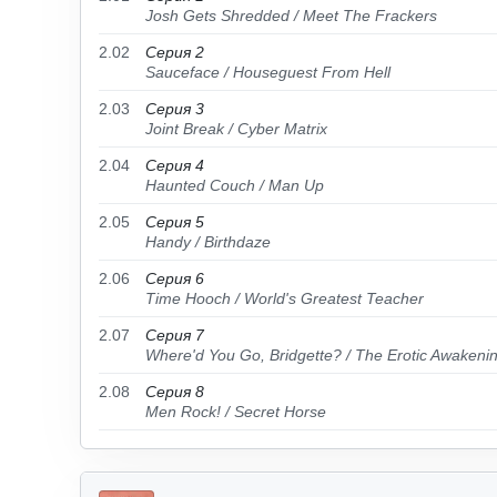
Josh Gets Shredded / Meet The Frackers
2.02
Серия 2
Sauceface / Houseguest From Hell
2.03
Серия 3
Joint Break / Cyber Matrix
2.04
Серия 4
Haunted Couch / Man Up
2.05
Серия 5
Handy / Birthdaze
2.06
Серия 6
Time Hooch / World's Greatest Teacher
2.07
Серия 7
Where'd You Go, Bridgette? / The Erotic Awakenin
2.08
Серия 8
Men Rock! / Secret Horse