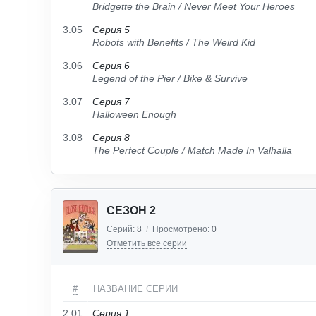
Bridgette the Brain / Never Meet Your Heroes
3.05
Серия 5
Robots with Benefits / The Weird Kid
3.06
Серия 6
Legend of the Pier / Bike & Survive
3.07
Серия 7
Halloween Enough
3.08
Серия 8
The Perfect Couple / Match Made In Valhalla
СЕЗОН 2
Серий:
8
/
Просмотрено:
0
Отметить все серии
#
НАЗВАНИЕ СЕРИИ
2.01
Серия 1