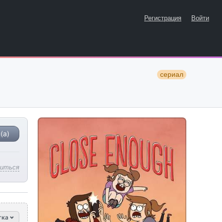
Регистрация
Войти
сериал
(а)
литься
тка