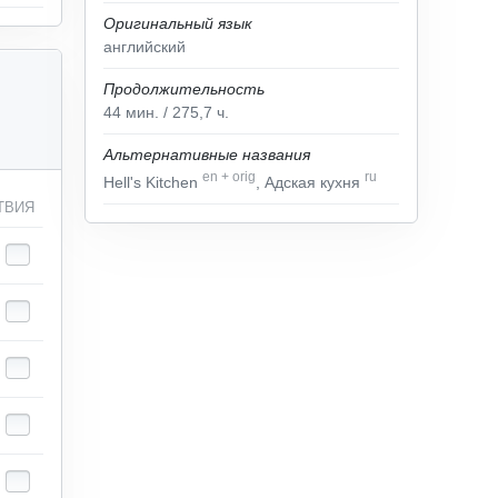
Оригинальный язык
английский
Продолжительность
44
мин.
/ 275,7
ч.
Альтернативные названия
en
+
orig
ru
Hell's Kitchen
, Адская кухня
ТВИЯ