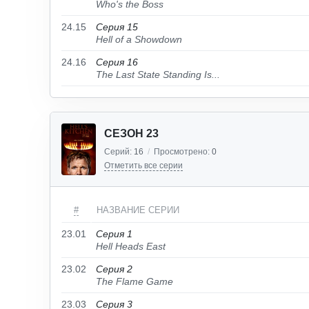
Who's the Boss
24.15
Серия 15
Hell of a Showdown
24.16
Серия 16
The Last State Standing Is...
СЕЗОН 23
Серий:
16
/
Просмотрено:
0
Отметить все серии
#
НАЗВАНИЕ СЕРИИ
23.01
Серия 1
Hell Heads East
23.02
Серия 2
The Flame Game
23.03
Серия 3