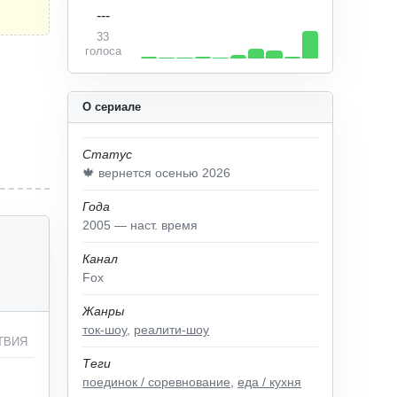
---
33
голоса
О сериале
Статус
🍁 вернется осенью 2026
Года
2005 — наст. время
Канал
Fox
Жанры
ток-шоу
,
реалити-шоу
ТВИЯ
Теги
поединок / соревнование
,
еда / кухня