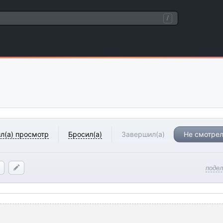
/
л(а) просмотр
Бросил(а)
Завершил(а)
Не смотрел
поде