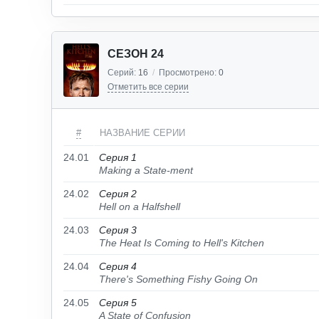
СЕЗОН 24
Серий:
16
/
Просмотрено:
0
Отметить все серии
#
НАЗВАНИЕ СЕРИИ
24.01
Серия 1
Making a State-ment
24.02
Серия 2
Hell on a Halfshell
24.03
Серия 3
The Heat Is Coming to Hell's Kitchen
24.04
Серия 4
There's Something Fishy Going On
24.05
Серия 5
A State of Confusion