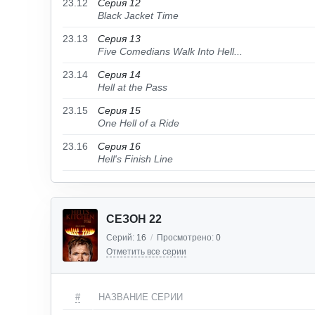
23.12
Серия 12
Black Jacket Time
23.13
Серия 13
Five Comedians Walk Into Hell...
23.14
Серия 14
Hell at the Pass
23.15
Серия 15
One Hell of a Ride
23.16
Серия 16
Hell's Finish Line
СЕЗОН 22
Серий:
16
/
Просмотрено:
0
Отметить все серии
#
НАЗВАНИЕ СЕРИИ