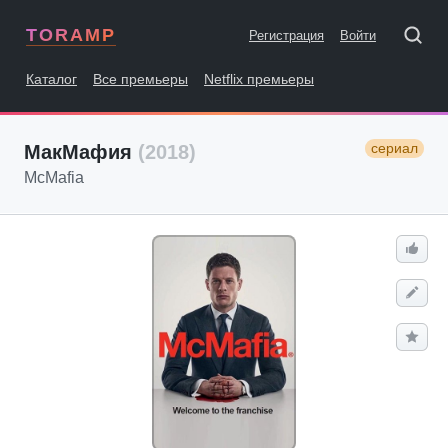
TORAMP
Регистрация
Войти
Каталог
Все премьеры
Netflix премьеры
сериал
МакМафия
(2018)
McMafia