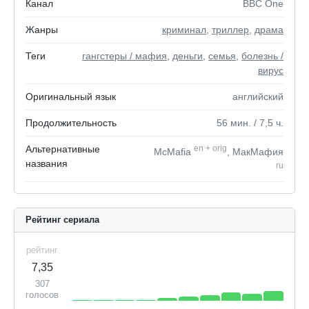
Канал
BBC One
Жанры
криминал
,
триллер
,
драма
Теги
гангстеры / мафия
,
деньги
,
семья
,
болезнь /
вирус
Оригинальный язык
английский
Продолжительность
56
мин.
/ 7,5
ч.
Альтернативные
en
+
orig
McMafia
, МакМафия
названия
ru
Рейтинг сериала
рейтинг
7,35
307
голосов