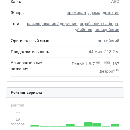
Канал
ABC
Жанры
криминал
,
драма
,
детектив
Теги
расследование / дедукция
,
ограбление / афера
,
убийство
,
полицейские
Оригинальный язык
английский
Продолжительность
44
мин.
/ 13,2
ч.
Альтернативные
en
+
orig
Detroit 1-8-7
, 187
названия
ru
Детройт
Рейтинг сериала
рейтинг
---
19
голосов