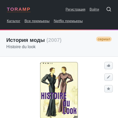
TORAMP
Регистрация
Войти
Каталог
Все премьеры
Netflix премьеры
сериал
История моды
(2007)
Histoire du look