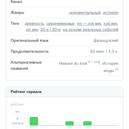
Канал
-
Жанры
документальный
,
история
Теги
древность
,
средневековье
,
xvi — xvii век
,
xviii век
,
xix век
,
20-е / 30-е
,
на основе реальных событий
Оригинальный язык
французский
Продолжительность
52
мин.
/ 4,3
ч.
Альтернативные
fr
+
orig
Histoire du look
, История
названия
ru
моды
Рейтинг сериала
рейтинг
---
4
голоса