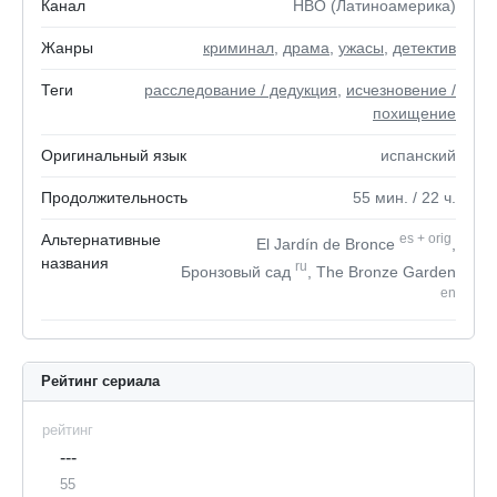
Канал
HBO (Латиноамерика)
Жанры
криминал
,
драма
,
ужасы
,
детектив
Теги
расследование / дедукция
,
исчезновение /
похищение
Оригинальный язык
испанский
Продолжительность
55
мин.
/ 22
ч.
Альтернативные
es
+
orig
El Jardín de Bronce
,
названия
ru
Бронзовый сад
, The Bronze Garden
en
Рейтинг сериала
рейтинг
---
55