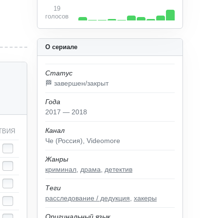
19
голосов
О сериале
Статус
🏁 завершен/закрыт
Года
2017 — 2018
Канал
ТВИЯ
Че (Россия), Videomore
Жанры
криминал
,
драма
,
детектив
Теги
расследование / дедукция
,
хакеры
Оригинальный язык