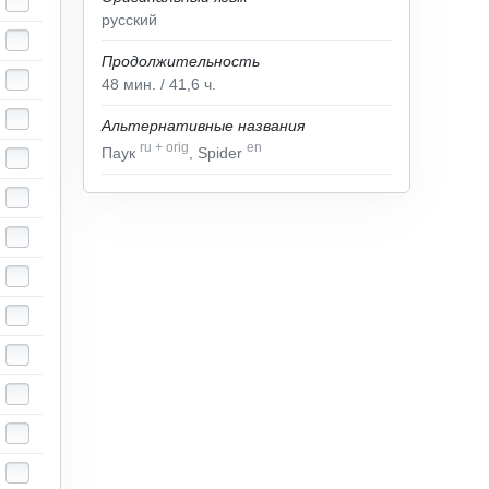
русский
Продолжительность
48
мин.
/ 41,6
ч.
Альтернативные названия
ru
+
orig
en
Паук
, Spider