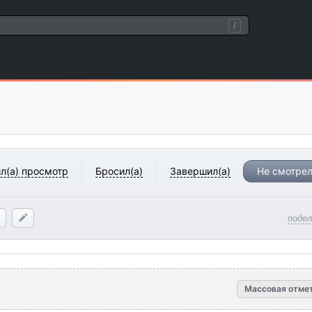
/
л(а) просмотр
Бросил(а)
Завершил(а)
Не смотрел
поде
Массовая отме