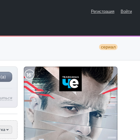
Регистрация
Войти
сериал
(а)
литься
тка