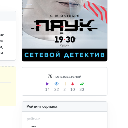
но 
н 
, 
и.
78
пользователей
14
22
2
10
30
Рейтинг сериала
рейтинг
---