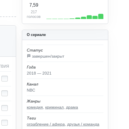
7,59
217
голосов
О сериале
Статус
🏁 завершен/закрыт
ТВИЯ
Года
2018 — 2021
Канал
NBC
Жанры
комедия
,
криминал
,
драма
Теги
ограбление / афера
,
друзья / команда