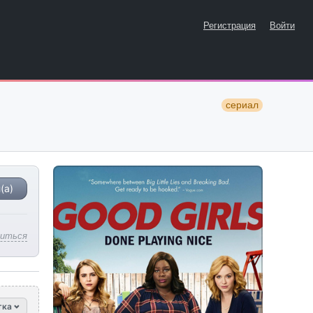
Регистрация
Войти
сериал
(а)
литься
тка