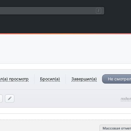
/
л(а) просмотр
Бросил(а)
Завершил(а)
Не смотрел
поде
Массовая отме