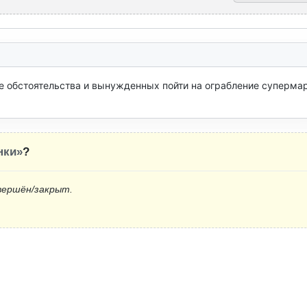
е обстоятельства и вынужденных пойти на ограбление супермар
нки»
?
вершён/закрыт.