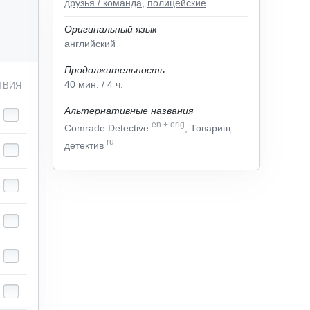
друзья / команда
,
полицейские
Оригинальный язык
английский
Продолжительность
40
мин.
/ 4
ч.
ТВИЯ
Альтернативные названия
en
+
orig
Comrade Detective
, Товарищ
ru
детектив