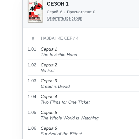
СЕЗОН 1
Серий:
6
/
Просмотрено:
0
Отметить все серии
#
НАЗВАНИЕ СЕРИИ
1.01
Серия 1
The Invisible Hand
1.02
Серия 2
No Exit
1.03
Серия 3
Bread is Bread
1.04
Серия 4
Two Films for One Ticket
1.05
Серия 5
The Whole World is Watching
1.06
Серия 6
Survival of the Fittest