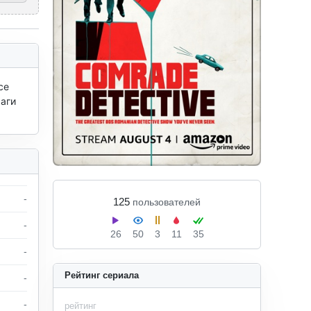
е 
аги 
-
125
пользователей
-
26
50
3
11
35
-
Рейтинг сериала
-
-
рейтинг