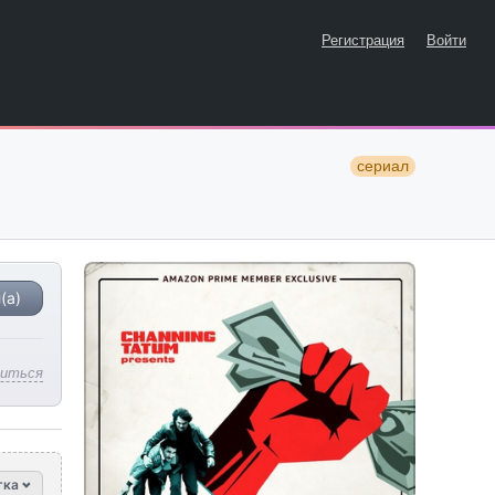
Регистрация
Войти
сериал
(а)
литься
тка