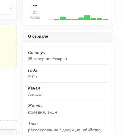
---
6
21
голос
О сериале
Статус
🏁 завершен/закрыт
Года
2017
Канал
Amazon
Жанры
комедия
,
экшн
Теги
расследование / дедукция
,
убийство
,