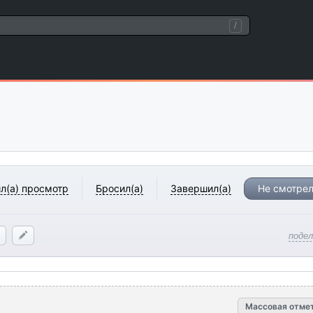
/
л(а) просмотр
Бросил(а)
Завершил(а)
Не смотрел
поде
Массовая отме