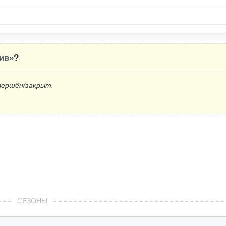
ив»
?
вершён/закрыт.
СЕЗОНЫ