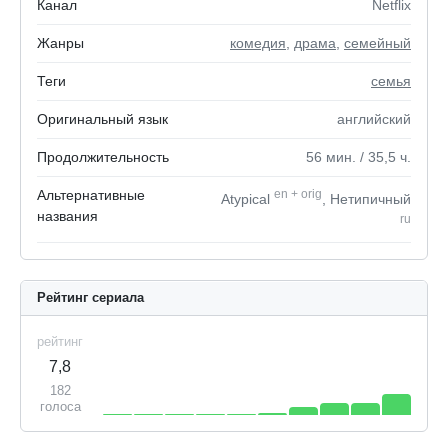
Канал
Netflix
Жанры
комедия
,
драма
,
семейный
Теги
семья
Оригинальный язык
английский
Продолжительность
56
мин.
/ 35,5
ч.
Альтернативные
en
+
orig
Atypical
, Нетипичный
названия
ru
Рейтинг сериала
рейтинг
7,8
182
голоса