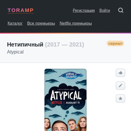
TORAMP
Регистрация
Войти
Каталог
Все премьеры
Netflix премьеры
сериал
Нетипичный
(2017 — 2021)
Atypical