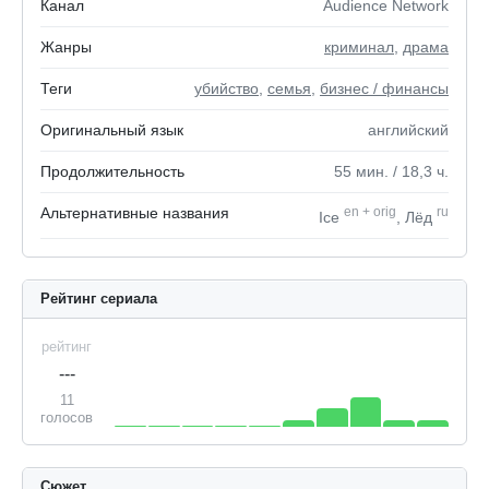
Канал
Audience Network
Жанры
криминал
,
драма
Теги
убийство
,
семья
,
бизнес / финансы
Оригинальный язык
английский
Продолжительность
55
мин.
/ 18,3
ч.
Альтернативные названия
en
+
orig
ru
Ice
, Лёд
Рейтинг сериала
рейтинг
---
11
голосов
Сюжет