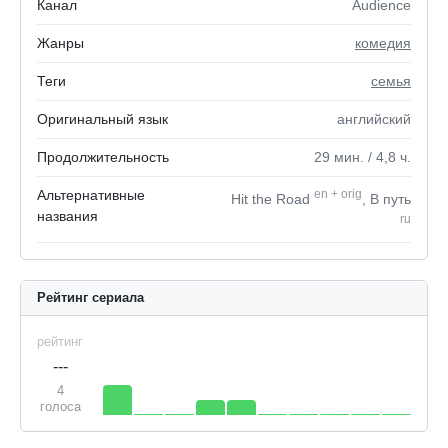
Канал
Audience
Жанры
комедия
Теги
семья
Оригинальный язык
английский
Продолжительность
29
мин.
/ 4,8
ч.
Альтернативные
en
+
orig
Hit the Road
, В путь
названия
ru
Рейтинг сериала
рейтинг
---
4
голоса