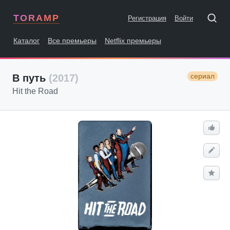
TORAMP
Регистрация
Войти
Каталог
Все премьеры
Netflix премьеры
сериал
В путь
(2017)
Hit the Road