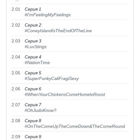
2.01
Серия 1
24 м
#I'mFeelingMyFeelings
2.02
Серия 2
24 м
#ConeyIslandIsTheEndOfTheLine
2.03
Серия 3
24 м
#LuvStings
2.04
Серия 4
24 м
#NationTime
2.05
Серия 5
24 м
#SuperFunkyCaliFragiSexy
2.06
Серия 6
24 м
#WhenYourChickensComeHometoRoost
2.07
Серия 7
24 м
#OhJudoKnow?
2.08
Серия 8
24 м
#OnTheComeUpTheComeDown&TheComeRound
2.09
Серия 9
24 м