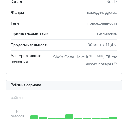
Канал
Netflix
Жанры
комедия
,
драма
Теги
повседневность
Оригинальный язык
английский
Продолжительность
36
мин.
/ 11,4
ч.
Альтернативные
en
+
orig
She's Gotta Have It
, Ей это
названия
ru
нужно позарез
Рейтинг сериала
рейтинг
---
16
голосов