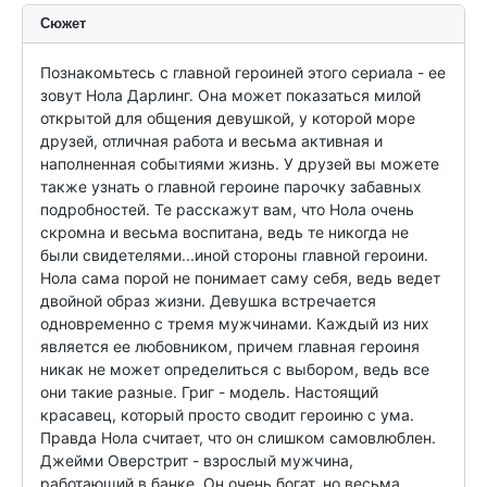
Сюжет
Познакомьтесь с главной героиней этого сериала - ее 
зовут Нола Дарлинг. Она может показаться милой 
открытой для общения девушкой, у которой море 
друзей, отличная работа и весьма активная и 
наполненная событиями жизнь. У друзей вы можете 
также узнать о главной героине парочку забавных 
подробностей. Те расскажут вам, что Нола очень 
скромна и весьма воспитана, ведь те никогда не 
были свидетелями...иной стороны главной героини. 
Нола сама порой не понимает саму себя, ведь ведет 
двойной образ жизни. Девушка встречается 
одновременно с тремя мужчинами. Каждый из них 
является ее любовником, причем главная героиня 
никак не может определиться с выбором, ведь все 
они такие разные. Григ - модель. Настоящий 
красавец, который просто сводит героиню с ума. 
Правда Нола считает, что он слишком самовлюблен. 
Джейми Оверстрит - взрослый мужчина, 
работающий в банке. Он очень богат, но весьма 