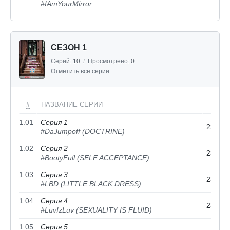
#IAmYourMirror
СЕЗОН 1
Серий:
10
/
Просмотрено:
0
Отметить все серии
#
НАЗВАНИЕ СЕРИИ
Д
1.01
Серия 1
23 ноя
#DaJumpoff (DOCTRINE)
1.02
Серия 2
23 ноя
#BootyFull (SELF ACCEPTANCE)
1.03
Серия 3
23 ноя
#LBD (LITTLE BLACK DRESS)
1.04
Серия 4
23 ноя
#LuvIzLuv (SEXUALITY IS FLUID)
1.05
Серия 5