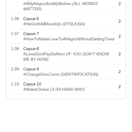
#4MyNegusAndMyBishes (ALL WORDS
23 ноя
MATTER)
1.06
Серия 6
23 ноя
#HeGotItAllMixedUp (DYSLEXIA)
1.07
Серия 7
23 ноя
#HowToMakeLoveToANegroWithoutGettingTired
1.08
Серия 8
#LoveDontPayDaRent (IF YOU DON’T KNOW
23 ноя
ME BY NOW)
1.09
Серия 9
23 ноя
#ChangeGonCome (GENTRIFICATION)
1.10
Серия 10
23 ноя
#NolasChoice (3 DA HARD WAY)