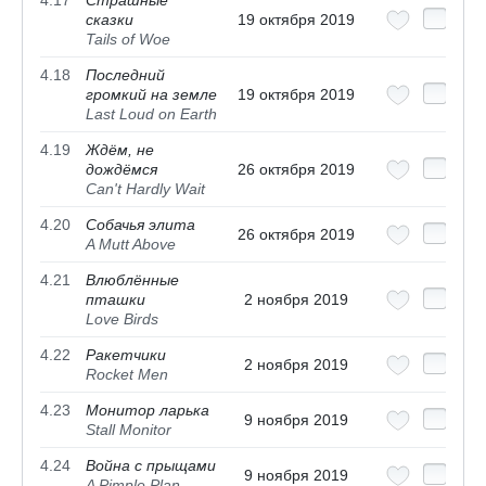
4.17
Страшные
сказки
19 октября 2019
Tails of Woe
4.18
Последний
громкий на земле
19 октября 2019
Last Loud on Earth
4.19
Ждём, не
дождёмся
26 октября 2019
Can't Hardly Wait
4.20
Собачья элита
26 октября 2019
A Mutt Above
4.21
Влюблённые
пташки
2 ноября 2019
Love Birds
4.22
Ракетчики
2 ноября 2019
Rocket Men
4.23
Монитор ларька
9 ноября 2019
Stall Monitor
4.24
Война с прыщами
9 ноября 2019
A Pimple Plan