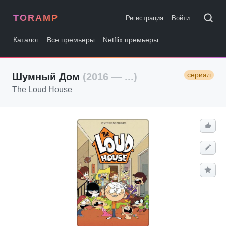
TORAMP
Регистрация
Войти
Каталог
Все премьеры
Netflix премьеры
сериал
Шумный Дом
(2016 — ...)
The Loud House