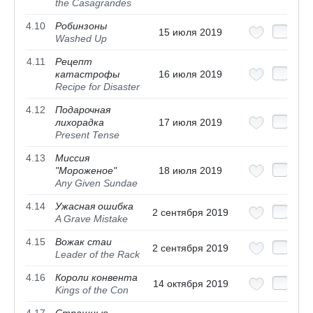
the Casagrandes
4.10
Робинзоны
15 июля 2019
Washed Up
4.11
Рецепт
катастрофы
16 июля 2019
Recipe for Disaster
4.12
Подарочная
лихорадка
17 июля 2019
Present Tense
4.13
Миссия
"Мороженое"
18 июля 2019
Any Given Sundae
4.14
Ужасная ошибка
2 сентября 2019
A Grave Mistake
4.15
Вожак стаи
2 сентября 2019
Leader of the Rack
4.16
Короли конвента
14 октября 2019
Kings of the Con