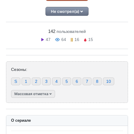
Не смотрел(а)
142
пользователей
47
64
16
15
Сезоны:
S
1
2
3
4
5
6
7
8
10
Массовая отметка
О сериале