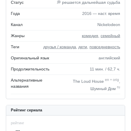
Статус
💭 решается дальнейшая судьба
Года
2016 — наст. время
Канал
Nickelodeon
Жанры
комедия
,
семейный
Теги
друзья / команда
,
дети
,
повседневность
Оригинальный язык
английский
Продолжительность
11
мин.
/ 62,7
ч.
Альтернативные
en
+
orig
The Loud House
,
названия
ru
Шумный Дом
Рейтинг сериала
рейтинг
---