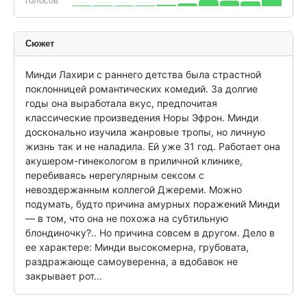
голосов
Сюжет
Минди Лахири с раннего детства была страстной 
поклонницей романтических комедий. За долгие 
годы она выработала вкус, предпочитая 
классические произведения Норы Эфрон. Минди 
досконально изучила жанровые тропы, но личную 
жизнь так и не наладила. Ей уже 31 год. Работает она 
акушером-гинекологом в приличной клинике, 
перебиваясь нерегулярным сексом с 
невоздержанным коллегой Джереми. Можно 
подумать, будто причина амурных поражений Минди 
— в том, что она не похожа на субтильную 
блондиночку?.. Но причина совсем в другом. Дело в 
ее характере: Минди высокомерна, грубовата, 
раздражающе самоуверенна, а вдобавок не 
закрывает рот…