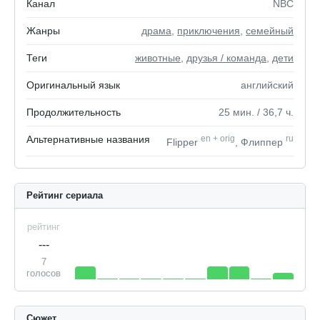
Канал
NBC
Жанры
драма
,
приключения
,
семейный
Теги
животные
,
друзья / команда
,
дети
Оригинальный язык
английский
Продолжительность
25
мин.
/ 36,7
ч.
Альтернативные названия
en
+
orig
ru
Flipper
, Флиппер
Рейтинг сериала
рейтинг
---
7
голосов
Сюжет