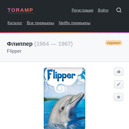
TORAMP
Регистрация
Войти
Каталог
Все премьеры
Netflix премьеры
сериал
Флиппер
(1964 — 1967)
Flipper