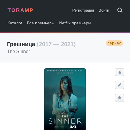
TORAMP
Регистрация
Войти
Каталог
Все премьеры
Netflix премьеры
сериал
Грешница
(2017 — 2021)
The Sinner