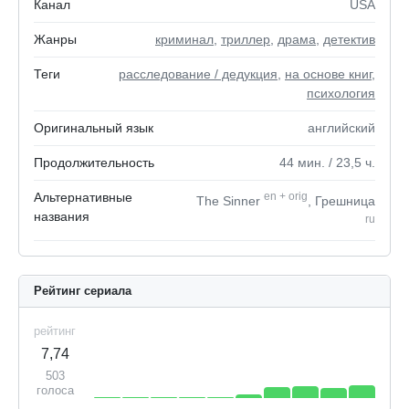
Канал
USA
Жанры
криминал
,
триллер
,
драма
,
детектив
Теги
расследование / дедукция
,
на основе книг
,
психология
Оригинальный язык
английский
Продолжительность
44
мин.
/ 23,5
ч.
Альтернативные
en
+
orig
The Sinner
, Грешница
названия
ru
Рейтинг сериала
рейтинг
7,74
503
голоса