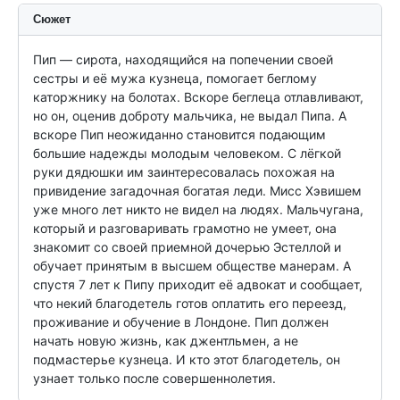
Сюжет
Пип — сирота, находящийся на попечении своей 
сестры и её мужа кузнеца, помогает беглому 
каторжнику на болотах. Вскоре беглеца отлавливают, 
но он, оценив доброту мальчика, не выдал Пипа. А 
вскоре Пип неожиданно становится подающим 
большие надежды молодым человеком. С лёгкой 
руки дядюшки им заинтересовалась похожая на 
привидение загадочная богатая леди. Мисс Хэвишем 
уже много лет никто не видел на людях. Мальчугана, 
который и разговаривать грамотно не умеет, она 
знакомит со своей приемной дочерью Эстеллой и 
обучает принятым в высшем обществе манерам. А 
спустя 7 лет к Пипу приходит её адвокат и сообщает, 
что некий благодетель готов оплатить его переезд, 
проживание и обучение в Лондоне. Пип должен 
начать новую жизнь, как джентльмен, а не 
подмастерье кузнеца. И кто этот благодетель, он 
узнает только после совершеннолетия.