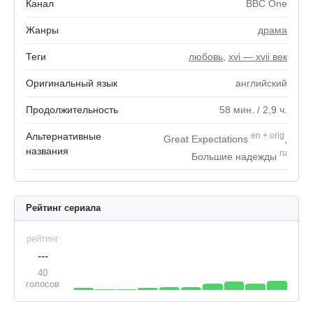
Канал
BBC One
Жанры
драма
Теги
любовь
,
xvi — xvii век
Оригинальный язык
английский
Продолжительность
58
мин.
/ 2,9
ч.
Альтернативные
en
+
orig
Great Expectations
,
названия
ru
Большие надежды
Рейтинг сериала
рейтинг
---
40
голосов