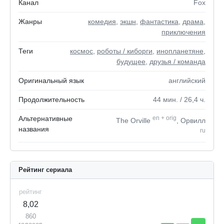
Канал
Fox
Жанры
комедия
,
экшн
,
фантастика
,
драма
,
приключения
Теги
космос
,
роботы / киборги
,
инопланетяне
,
будущее
,
друзья / команда
Оригинальный язык
английский
Продолжительность
44
мин.
/ 26,4
ч.
Альтернативные
en
+
orig
The Orville
, Орвилл
названия
ru
Рейтинг сериала
рейтинг
8,02
860