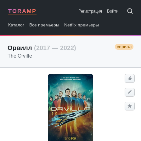
TORAMP
Регистрация
Войти
Каталог
Все премьеры
Netflix премьеры
сериал
Орвилл
(2017 — 2022)
The Orville