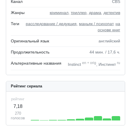
Канал
CBS
Жанры
криминал
,
триллер
,
драма
,
детектив
Теги
расследование / дедукция
,
маньяк / психопат
,
на
основе книг
Оригинальный язык
английский
Продолжительность
44
мин.
/ 17,6
ч.
Альтернативные названия
en
+
orig
ru
Instinct
, Инстинкт
Рейтинг сериала
рейтинг
7,18
270
голосов