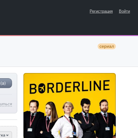
Регистрация
Войти
сериал
(а)
литься
тка