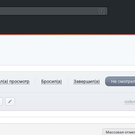
/
л(а) просмотр
Бросил(а)
Завершил(а)
Не смотрел
поде
Массовая отме