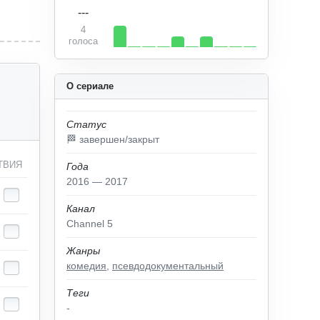
---
4
голоса
О сериале
Статус
🏁 завершен/закрыт
ТВИЯ
Года
2016 — 2017
Канал
Channel 5
Жанры
комедия
,
псевдодокументальный
Теги
-