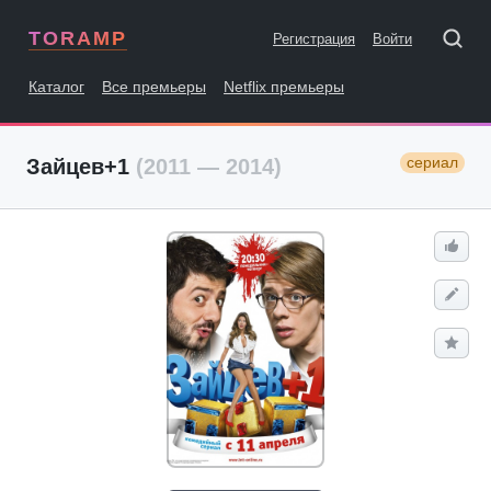
TORAMP
Регистрация
Войти
Каталог
Все премьеры
Netflix премьеры
сериал
Зайцев+1
(2011 — 2014)