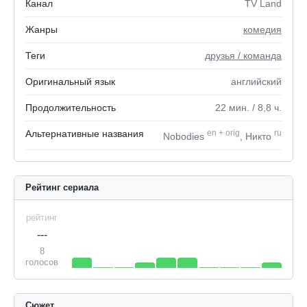
Канал
TV Land
Жанры
комедия
Теги
друзья / команда
Оригинальный язык
английский
Продолжительность
22
мин.
/ 8,8
ч.
Альтернативные названия
en
+
orig
ru
Nobodies
, Никто
Рейтинг сериала
рейтинг
---
8
голосов
Сюжет