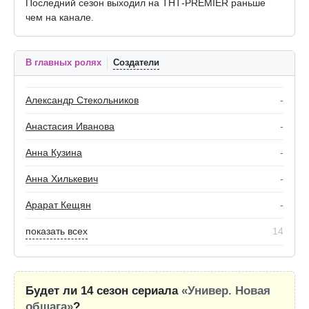
Последний сезон выходил на ТНТ-PREMIER раньше
чем на канале.
В главных ролях
Создатели
Александр Стекольников
-
Анастасия Иванова
-
Анна Кузина
-
Анна Хилькевич
-
Арарат Кещян
-
показать всех
14
Будет ли 14 сезон сериала
«Универ. Новая
общага»
?