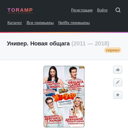
TORAMP
Регистрация
Войти
Каталог
Все премьеры
Netflix премьеры
Универ. Новая общага
(2011 — 2018)
сериал