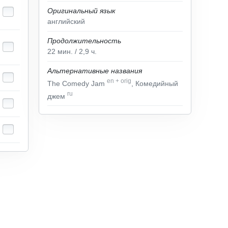
Оригинальный язык
английский
Продолжительность
22
мин.
/ 2,9
ч.
Альтернативные названия
en
+
orig
The Comedy Jam
, Комедийный
ru
джем