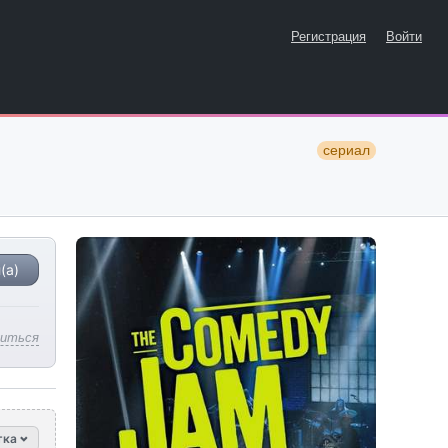
Регистрация
Войти
сериал
(а)
литься
тка