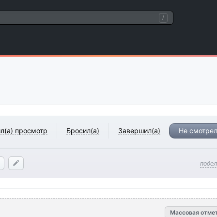
/
л(а) просмотр
Бросил(а)
Завершил(а)
Не смотрел
поде
Массовая отме