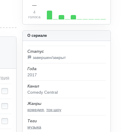
---
4
голоса
О сериале
Статус
🏁 завершен/закрыт
Года
2017
ТВИЯ
Канал
Comedy Central
Жанры
комедия
,
ток-шоу
Теги
музыка