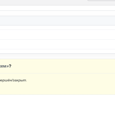
жем»
?
вершён/закрыт.