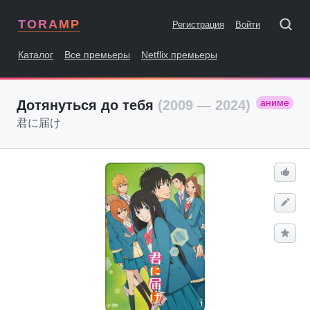
TORAMP
Регистрация
Войти
Каталог
Все премьеры
Netflix премьеры
аниме
Дотянуться до тебя
(2009 — 2024)
君に届け