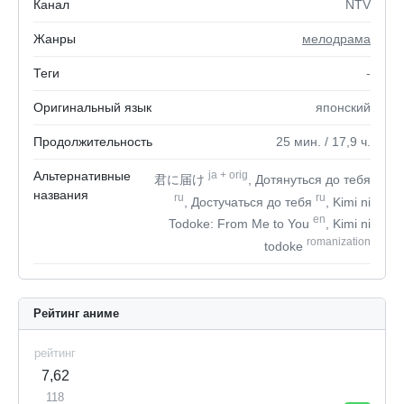
Канал
NTV
Жанры
мелодрама
Теги
-
Оригинальный язык
японский
Продолжительность
25
мин.
/ 17,9
ч.
Альтернативные
ja
+
orig
君に届け
, Дотянуться до тебя
названия
ru
ru
, Достучаться до тебя
, Kimi ni
en
Todoke: From Me to You
, Kimi ni
romanization
todoke
Рейтинг аниме
рейтинг
7,62
118