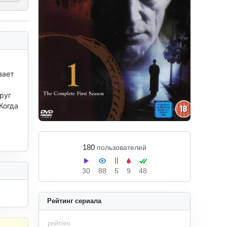
ает 
уг 
огда 
180
пользователей
30
88
5
9
48
Рейтинг сериала
рейтинг