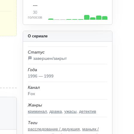
---
30
голосов
О сериале
Статус
🏁 завершен/закрыт
Года
1996 — 1999
Канал
Fox
Жанры
криминал
,
драма
,
ужасы
,
детектив
Теги
расследование / дедукция
,
маньяк /