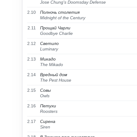
Jose Chung's Doomsday Defense
2.10
Полночь столетия
Midnight of the Century
2.11
Прощай Чарли
Goodbye Charlie
2.12
Светило
Luminary
2.13
Микадо
The Mikado
2.14
Вредный дом
The Pest House
2.15
Совы
Owls
2.16
Петухи
Roosters
2.17
Сирена
Siren