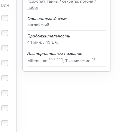
психопат
,
тайны / секреты
,
погоня /
ТВИЯ
побег
Оригинальный язык
английский
Продолжительность
44
мин.
/ 49,1
ч.
Альтернативные названия
en
+
orig
ru
Millennium
, Тысячелетие