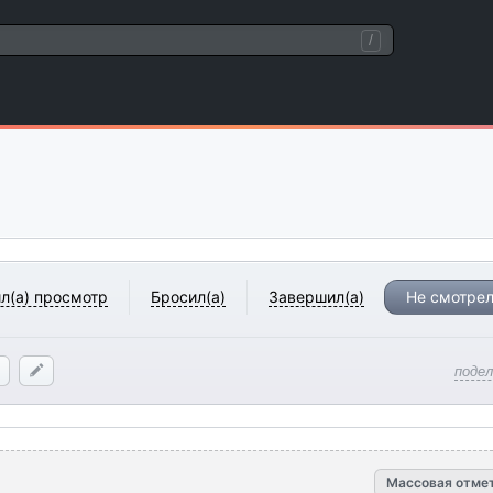
/
л(а) просмотр
Бросил(а)
Завершил(а)
Не смотрел
поде
Массовая отме