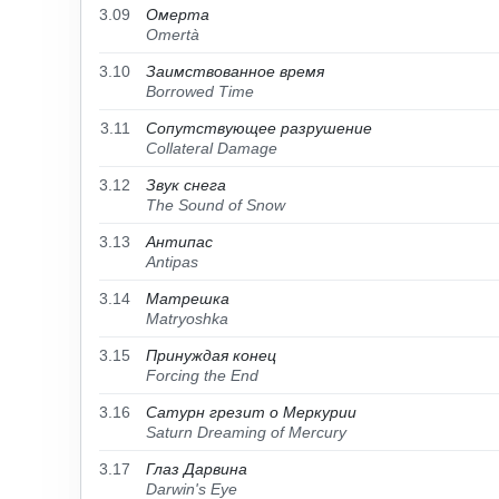
3.09
Омерта
Omertà
3.10
Заимствованное время
Borrowed Time
3.11
Сопутствующее разрушение
Collateral Damage
3.12
Звук снега
The Sound of Snow
3.13
Антипас
Antipas
3.14
Матрешка
Matryoshka
3.15
Принуждая конец
Forcing the End
3.16
Сатурн грезит о Меркурии
Saturn Dreaming of Mercury
3.17
Глаз Дарвина
Darwin's Eye