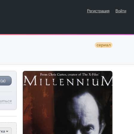
Регистрация
Войти
сериал
(а)
литься
тка