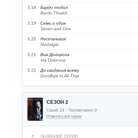
3.18
Бардо тодол
Bardo Thodol
3.19
Семь и один
Seven and One
3.20
Ностальгия
Nostalgia
3.21
Виа Долороза
Via Dolorosa
3.22
До свидания всему
Goodbye to All That
СЕЗОН 2
Серий:
23
/
Просмотрено:
0
Отметить все серии
#
НАЗВАНИЕ СЕРИИ