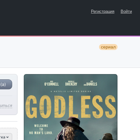
Регистрация
Войти
сериал
(а)
литься
тка