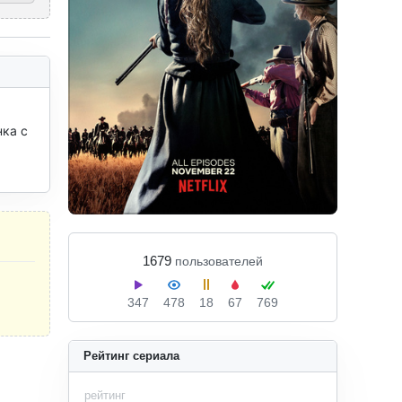
ка с 
1679
пользователей
347
478
18
67
769
Рейтинг сериала
рейтинг