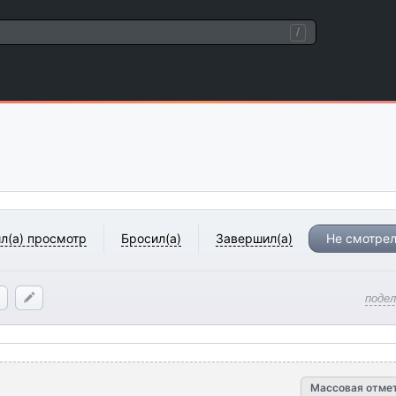
/
л(а) просмотр
Бросил(а)
Завершил(а)
Не смотрел
поде
Массовая отме