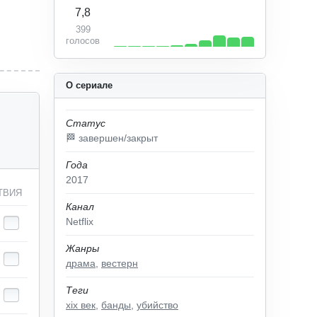
7,8
399
голосов
О сериале
Статус
🏁 завершен/закрыт
Года
2017
ТВИЯ
Канал
Netflix
Жанры
драма
,
вестерн
Теги
xix век
,
банды
,
убийство