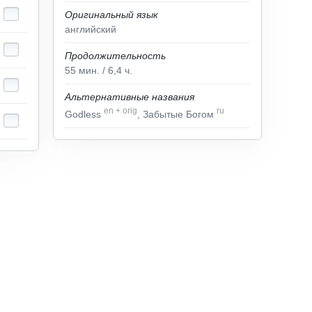
Оригинальный язык
английский
Продолжительность
55
мин.
/ 6,4
ч.
Альтернативные названия
en
+
orig
ru
Godless
, Забытые Богом