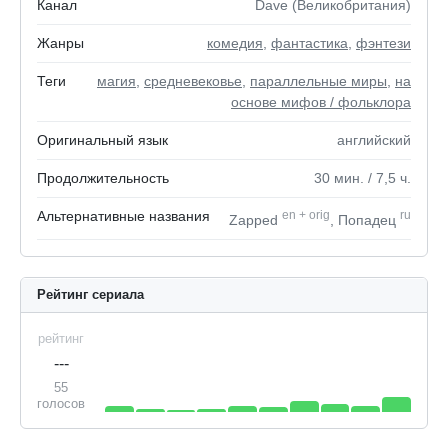
Канал
Dave (Великобритания)
Жанры
комедия
,
фантастика
,
фэнтези
Теги
магия
,
средневековье
,
параллельные миры
,
на
основе мифов / фольклора
Оригинальный язык
английский
Продолжительность
30
мин.
/ 7,5
ч.
Альтернативные названия
en
+
orig
ru
Zapped
, Попадец
Рейтинг сериала
рейтинг
---
55
голосов