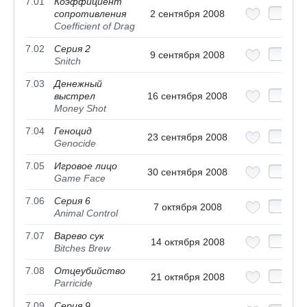
7.01
Коэффициент
сопротивления
2 сентября 2008
Coefficient of Drag
7.02
Серия 2
9 сентября 2008
Snitch
7.03
Денежный
выстрел
16 сентября 2008
Money Shot
7.04
Геноцид
23 сентября 2008
Genocide
7.05
Игровое лицо
30 сентября 2008
Game Face
7.06
Серия 6
7 октября 2008
Animal Control
7.07
Варево сук
14 октября 2008
Bitches Brew
7.08
Отцеубийство
21 октября 2008
Parricide
7.09
Серия 9