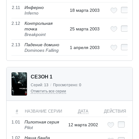
2.11
Инферно
18 марта 2003
Inferno
2.12
Контрольная
точка
25 марта 2003
Breakpoint
2.13
Падение домино
1 апреля 2003
Dominoes Falling
СЕЗОН 1
Серий:
13
/
Просмотрено:
0
Отметить все серии
#
НАЗВАНИЕ СЕРИИ
ДАТА
ДЕЙСТВИЯ
1.01
Пилотная серия
12 марта 2002
Pilot
1.02
Наша банда