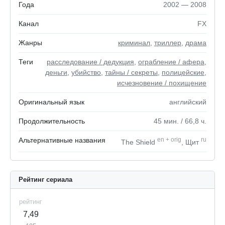
Года
2002 — 2008
Канал
FX
Жанры
криминал
,
триллер
,
драма
Теги
расследование / дедукция
,
ограбление / афера
,
деньги
,
убийство
,
тайны / секреты
,
полицейские
,
исчезновение / похищение
Оригинальный язык
английский
Продолжительность
45
мин.
/ 66,8
ч.
Альтернативные названия
en
+
orig
ru
The Shield
, Щит
Рейтинг сериала
рейтинг
7,49