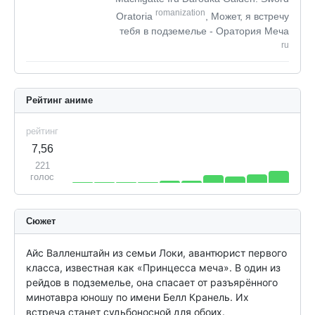
romanization
Oratoria
, Может, я встречу
тебя в подземелье - Оратория Меча
ru
Рейтинг аниме
рейтинг
7,56
221
голос
Сюжет
Айс Валленштайн из семьи Локи, авантюрист первого 
класса, известная как «Принцесса меча». В один из 
рейдов в подземелье, она спасает от разъярённого 
минотавра юношу по имени Белл Кранель. Их 
встреча станет судьбоносной для обоих.