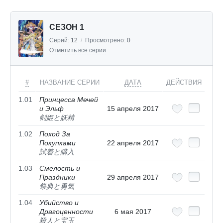
СЕЗОН 1
Серий:
12
/
Просмотрено:
0
Отметить все серии
#
НАЗВАНИЕ СЕРИИ
ДАТА
ДЕЙСТВИЯ
1.01
Принцесса Мечей
и Эльф
15 апреля 2017
剣姫と妖精
1.02
Поход За
Покупками
22 апреля 2017
試着と購入
1.03
Смелость и
Праздники
29 апреля 2017
祭典と勇気
1.04
Убийство и
Драгоценности
6 мая 2017
殺人と宝玉