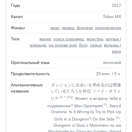
Года
2017
Канал
Tokyo MX
Жанры
экшн
,
драма
,
фэнтези
,
приключения
Теги
магия
,
поиск сокровищ
,
монстры
,
друзья /
команда
,
на основе книг
,
боги
,
семья
,
ведьмы /
маги
Оригинальный язык
японский
Продолжительность
25
мин.
/ 5
ч.
Альтернативные
ダンジョンに出会いを求めるのは間違
названия
っているだろうか外伝 ソード・オラト
ja
+
orig
リア
, Может, я встречу тебя в
ru
подземелье? Меч Оратории
, Sword
Oratoria: Is It Wrong to Try to Pick Up
en
Girls in a Dungeon? On the Side
,
Dungeon ni Deai o Motomeru no wa
Machigatte Iru Darouka Gaiden: Sword