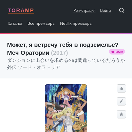
TORAMP
Регистрация
Войти
Каталог
Все премьеры
Netflix премьеры
Может, я встречу тебя в подземелье?
аниме
Меч Оратории
(2017)
ダンジョンに出会いを求めるのは間違っているだろうか
外伝 ソード・オラトリア