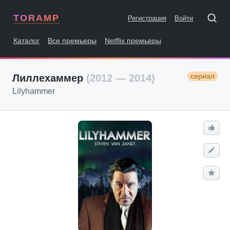
TORAMP
Регистрация
Войти
Каталог
Все премьеры
Netflix премьеры
сериал
Лиллехаммер
(2012 — 2014)
Lilyhammer