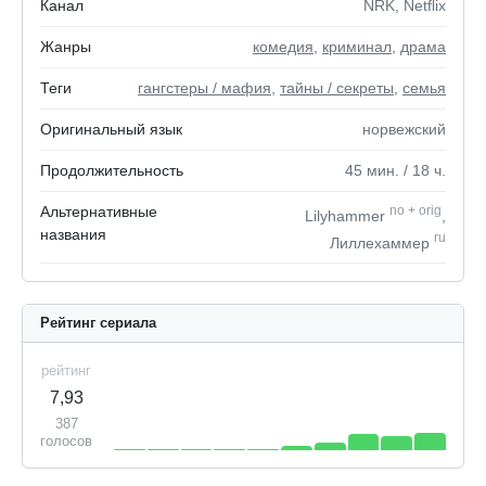
Канал
NRK, Netflix
Жанры
комедия
,
криминал
,
драма
Теги
гангстеры / мафия
,
тайны / секреты
,
семья
Оригинальный язык
норвежский
Продолжительность
45
мин.
/ 18
ч.
Альтернативные
no
+
orig
Lilyhammer
,
названия
ru
Лиллехаммер
Рейтинг сериала
рейтинг
7,93
387
голосов