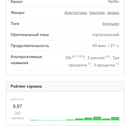
Канал
Netflix
Жанры
фантастика
,
триллер
,
драма
Теги
будущее
Оригинальный язык
португальский
Продолжительность
49
мин.
/ 27
ч.
Альтернативные
pt
+
orig
en
3%
, 3 percent
, Три
названия
ru
ru
процента
, 3 процента
Рейтинг сериала
рейтинг
6,97
282
голоса