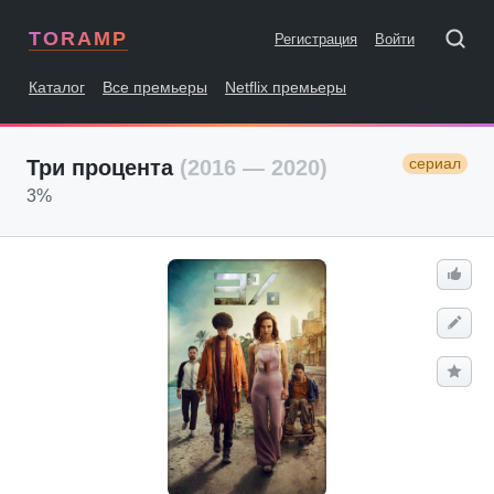
TORAMP
Регистрация
Войти
Каталог
Все премьеры
Netflix премьеры
сериал
Три процента
(2016 — 2020)
3%