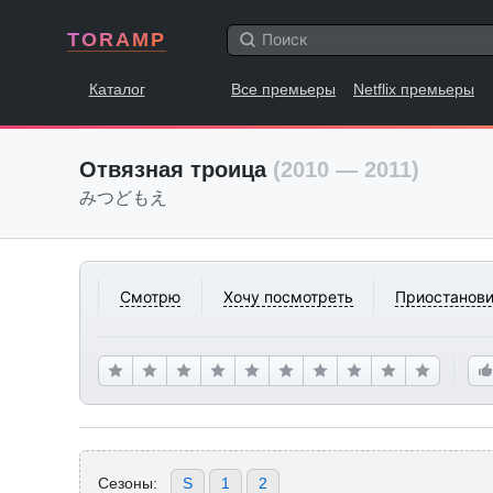
TORAMP
Каталог
Все премьеры
Netflix премьеры
Отвязная троица
(2010 — 2011)
みつどもえ
Смотрю
Хочу посмотреть
Приостанови
Сезоны:
S
1
2