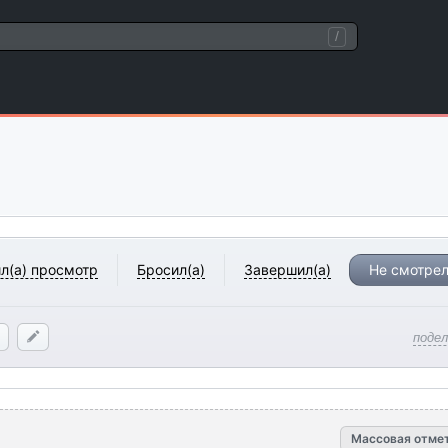
/
л(а) просмотр
Бросил(а)
Завершил(а)
Не смотрел
поде
Массовая отме