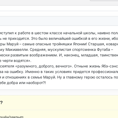
ступил к работе в шестом классе начальной школы, наивно пола
 не приходится. Это было величайшей ошибкой в его жизни, ибо 
тры Маруй – самые опасные тройняшки Японии! Старшая, коварн
му Макиавелли. Средняя, мускулистая спортсменка Футаба – 
чески развитым воображением. И, наконец, младшая, таинствен
 черти водятся».

сеятеля «разумного, доброго, вечного». Отныне жизнь Ябэ-сэнс
ва на ошибку. Именно в таких условиях придется профессиональ
 и отношениях в семье Маруй. Ну а главному герою осталось пон
ебе добра или наоборот?!
?
ршён/закрыт.