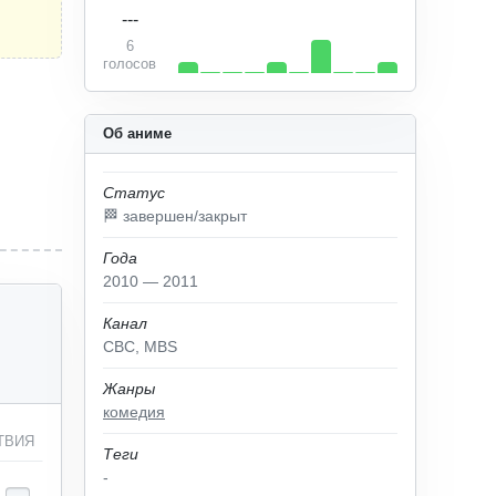
---
6
голосов
Об аниме
Статус
🏁 завершен/закрыт
Года
2010 — 2011
Канал
CBC, MBS
Жанры
комедия
ТВИЯ
Теги
-