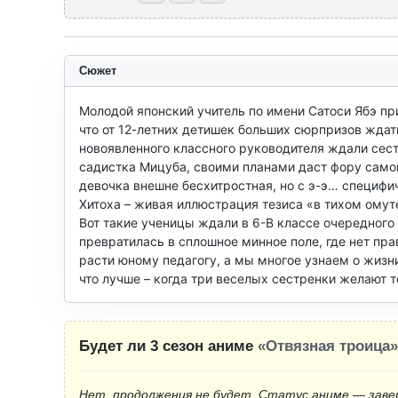
Сюжет
Молодой японский учитель по имени Сатоси Ябэ при
что от 12-летних детишек больших сюрпризов ждать
новоявленного классного руководителя ждали сес
садистка Мицуба, своими планами даст фору само
девочка внешне бесхитростная, но с э-э… специфи
Хитоха – живая иллюстрация тезиса «в тихом омуте
Вот такие ученицы ждали в 6-В классе очередного 
превратилась в сплошное минное поле, где нет пра
расти юному педагогу, а мы многое узнаем о жизни
что лучше – когда три веселых сестренки желают т
Будет ли 3 сезон аниме
«Отвязная троица»
Нет, продолжения не будет. Статус аниме — заве