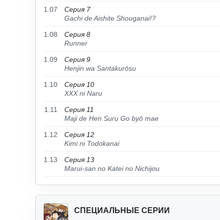
1.07
Серия 7
Gachi de Aishite Shouganai!?
1.08
Серия 8
Runner
1.09
Серия 9
Henjin wa Santakurōsu
1.10
Серия 10
XXX ni Naru
1.11
Серия 11
Maji de Hen Suru Go byō mae
1.12
Серия 12
Kimi ni Todokanai
1.13
Серия 13
Marui-san no Katei no Nichijou
СПЕЦИАЛЬНЫЕ СЕРИИ