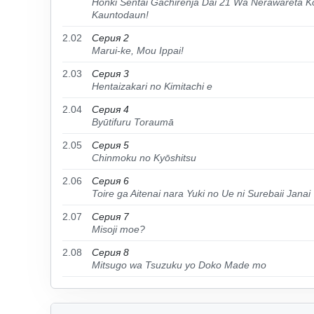
Honki Sentai Gachirenjā Dai 21 Wa Nerawareta 
Kauntodaun!
2.02
Серия 2
Marui-ke, Mou Ippai!
2.03
Серия 3
Hentaizakari no Kimitachi e
2.04
Серия 4
Byūtifuru Toraumā
2.05
Серия 5
Chinmoku no Kyōshitsu
2.06
Серия 6
Toire ga Aitenai nara Yuki no Ue ni Surebaii Janai
2.07
Серия 7
Misoji moe?
2.08
Серия 8
Mitsugo wa Tsuzuku yo Doko Made mo