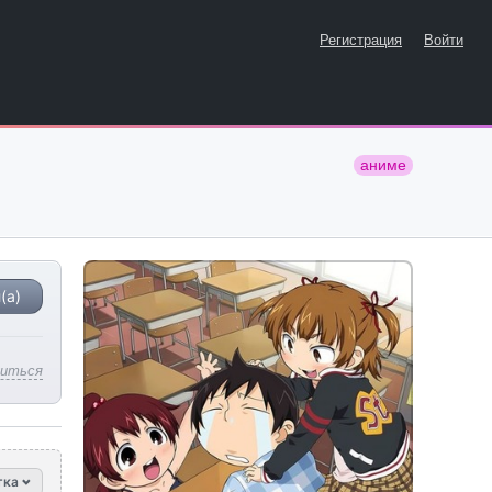
Регистрация
Войти
аниме
(а)
литься
тка