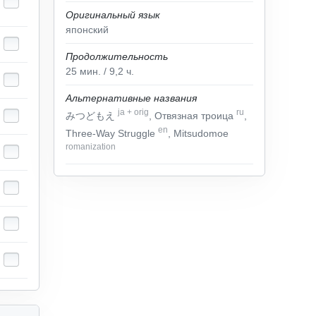
Оригинальный язык
японский
Продолжительность
25
мин.
/ 9,2
ч.
Альтернативные названия
ja
+
orig
ru
みつどもえ
, Отвязная троица
,
en
Three-Way Struggle
, Mitsudomoe
romanization