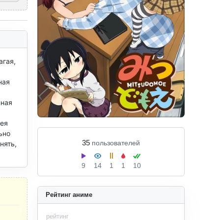
гая, 
ая 
ная 
ея 
но 
35
пользователей
ять, 
9
14
1
1
10
Рейтинг аниме
рейтинг