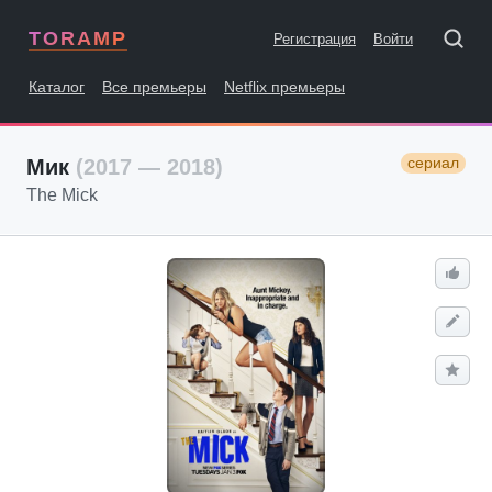
TORAMP
Регистрация
Войти
Каталог
Все премьеры
Netflix премьеры
сериал
Мик
(2017 — 2018)
The Mick