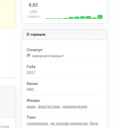
6,83
1293
голоса
О сериале
Статус
🏁 завершен/закрыт
Года
2017
Канал
ABC
Жанры
экшн
,
фантастика
,
приключения
Теги
супергерои
,
на основе комиксов
,
боги
,
ТВИЯ