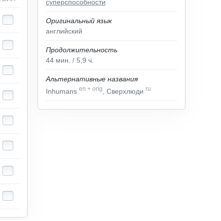
суперспособности
Оригинальный язык
английский
Продолжительность
44
мин.
/ 5,9
ч.
Альтернативные названия
en
+
orig
ru
Inhumans
, Сверхлюди