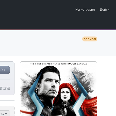
Регистрация
Войти
сериал
(а)
литься
тка