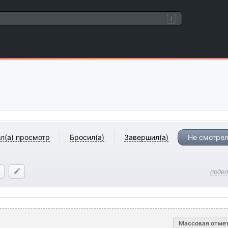
/
л(а) просмотр
Бросил(а)
Завершил(а)
Не смотрел
поде
Массовая отме